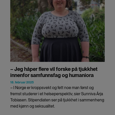
– Jeg håper flere vil forske på tjukkhet
innenfor samfunnsfag og humaniora
18. februar 2025
– I Norge er kroppsvekt og fett noe man først og
fremst studerer i et helseperspektiv, sier Sunniva Árja
Tobiasen. Stipendiaten ser på tjukkhet i sammenheng
med kjønn og seksualitet.