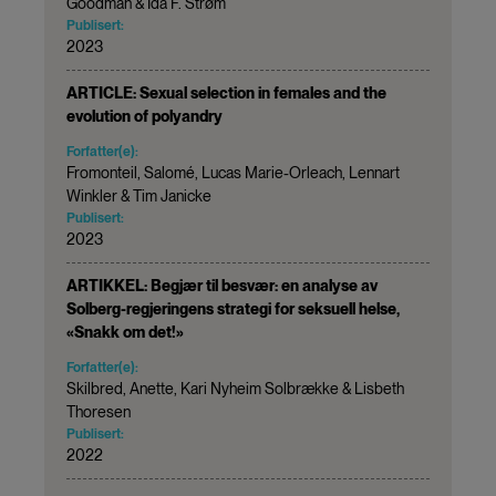
Goodman & Ida F. Strøm
Publisert:
2023
ARTICLE: Sexual selection in females and the
evolution of polyandry
Forfatter(e):
Fromonteil, Salomé, Lucas Marie-Orleach, Lennart
Winkler & Tim Janicke
Publisert:
2023
ARTIKKEL: Begjær til besvær: en analyse av
Solberg-regjeringens strategi for seksuell helse,
«Snakk om det!»
Forfatter(e):
Skilbred, Anette, Kari Nyheim Solbrække & Lisbeth
Thoresen
Publisert:
2022