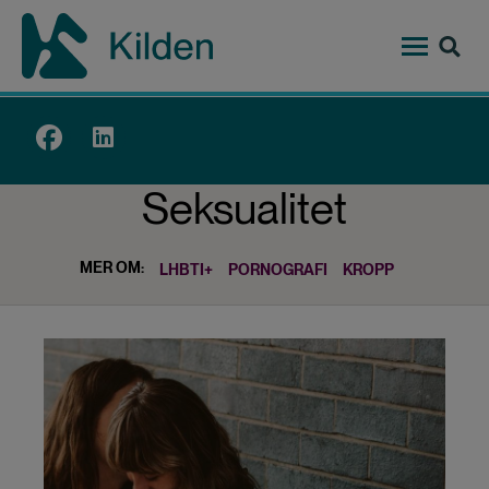
Hopp
til
hovedinnhold
Top
menu
Seksualitet
MER OM:
LHBTI+
PORNOGRAFI
KROPP