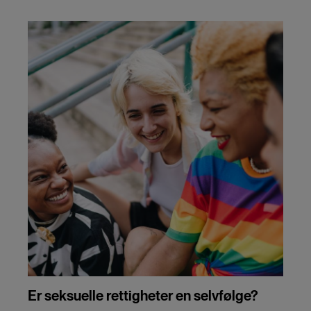
Er seksuelle rettigheter en selvfølge?