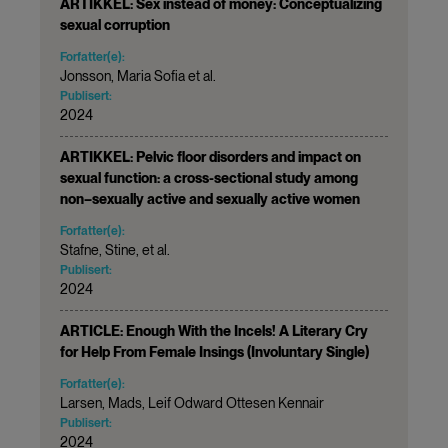
ARTIKKEL: Sex instead of money: Conceptualizing
sexual corruption
Forfatter(e):
Jonsson, Maria Sofia et al.
Publisert:
2024
ARTIKKEL: Pelvic floor disorders and impact on
sexual function: a cross-sectional study among
non–sexually active and sexually active women
Forfatter(e):
Stafne, Stine, et al.
Publisert:
2024
ARTICLE: Enough With the Incels! A Literary Cry
for Help From Female Insings (Involuntary Single)
Forfatter(e):
Larsen, Mads, Leif Odward Ottesen Kennair
Publisert:
2024