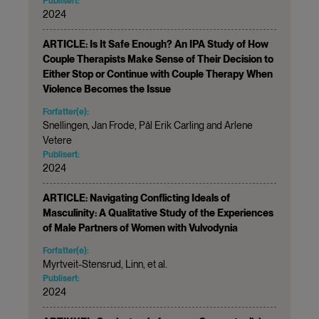
Publisert:
2024
ARTICLE: Is It Safe Enough? An IPA Study of How
Couple Therapists Make Sense of Their Decision to
Either Stop or Continue with Couple Therapy When
Violence Becomes the Issue
Forfatter(e):
Snellingen, Jan Frode, Pål Erik Carling and Arlene
Vetere
Publisert:
2024
ARTICLE: Navigating Conflicting Ideals of
Masculinity: A Qualitative Study of the Experiences
of Male Partners of Women with Vulvodynia
Forfatter(e):
Myrtveit-Stensrud, Linn, et al.
Publisert:
2024