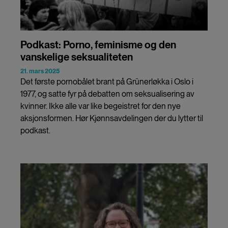
Podkast: Porno, feminisme og den
vanskelige seksualiteten
21. mars 2025
Det første pornobålet brant på Grünerløkka i Oslo i
1977, og satte fyr på debatten om seksualisering av
kvinner. Ikke alle var like begeistret for den nye
aksjonsformen. Hør Kjønnsavdelingen der du lytter til
podkast.