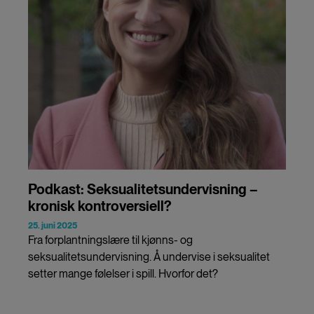
Podkast: Seksualitetsundervisning –
kronisk kontroversiell?
25. juni 2025
Fra forplantningslære til kjønns- og
seksualitetsundervisning. Å undervise i seksualitet
setter mange følelser i spill. Hvorfor det?