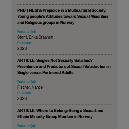
PHD THESIS: Prejudice in a Multicultural Society.
Young people’s Attitudes toward Sexual Minorities
and Religious groups in Norway
Forfatter(e):
Sterri, Erika Braanen
Publisert:
2023
ARTICLE: Singles Not Sexually Satisfied?
Prevalence and Predictors of Sexual Satisfaction in
Single versus Partnered Adults
Forfatter(e):
Fischer, Nantje
Publisert:
2023
ARTICLE: Where to Belong: Being a Sexual and
Ethnic Minority Group Member in Norway
Forfatter(e):