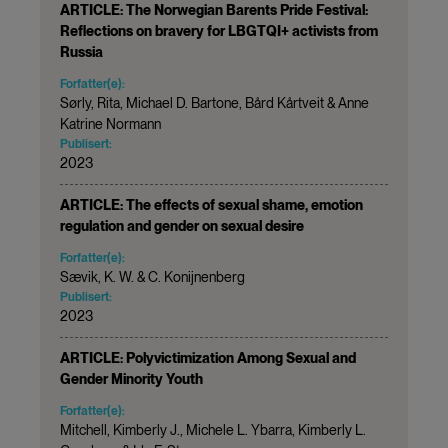
ARTICLE: The Norwegian Barents Pride Festival:
Reflections on bravery for LBGTQI+ activists from
Russia
Forfatter(e):
Sørly, Rita, Michael D. Bartone, Bård Kårtveit & Anne
Katrine Normann
Publisert:
2023
ARTICLE: The effects of sexual shame, emotion
regulation and gender on sexual desire
Forfatter(e):
Sævik, K. W. & C. Konijnenberg
Publisert:
2023
ARTICLE: Polyvictimization Among Sexual and
Gender Minority Youth
Forfatter(e):
Mitchell, Kimberly J., Michele L. Ybarra, Kimberly L.