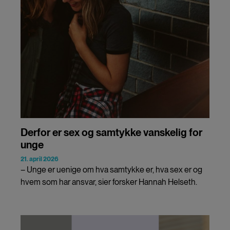
Derfor er sex og samtykke vanskelig for
unge
21. april 2026
– Unge er uenige om hva samtykke er, hva sex er og
hvem som har ansvar, sier forsker Hannah Helseth.