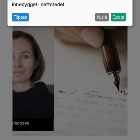
sier psykolog og forsker Linn Myrtveit-Stensrud.
innebygget i nettstedet
.
personal
Tilpass
Avslå
Godta
data
and
cookies