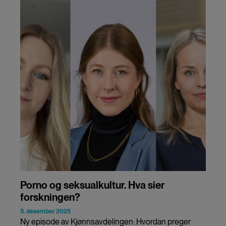
Porno og seksualkultur. Hva sier
forskningen?
5. desember 2025
Ny episode av Kjønnsavdelingen: Hvordan preger