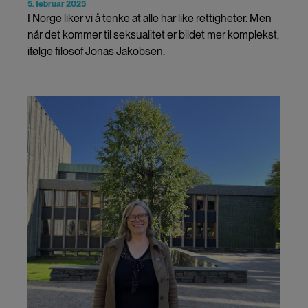
5. februar 2025
I Norge liker vi å tenke at alle har like rettigheter. Men
når det kommer til seksualitet er bildet mer komplekst,
ifølge filosof Jonas Jakobsen.