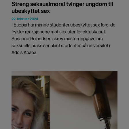
Streng seksualmoral tvinger ungdom til
ubeskyttet sex
22. februar 2024
I Etiopia har mange studenter ubeskyttet sex fordi de
frykter reaksjonene mot sex utenfor ekteskapet.
Susanne Rolandsen skrev masteroppgave om
seksuelle praksiser blant studenter på universitet i
Addis Ababa.