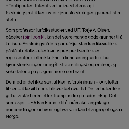
offentligheten. Internt ved universitetene og i
forskningspolitikken nyter kjønnsforskningen generelt stor
støtte.
Som professor i urfolksstudier ved UiT, Torje A. Olsen,
påpeker
i sin kronikk
kan det være mange gode grunner til å
kritisere Forskningsrådets portefølje. Man kan likevel ikke
påstå at urfolks- eller kjønnsperspektiver ikke er
representerte eller ikke kan få finansiering. Videre har
kjønnsforskningen unngått store stillingsbesparelser, og
søkertallene på programmene ser bra ut.
Dermed er det ikke sagt at kjønnsforskningen – og støtten
til den – ikke vil kunne bli svekket over tid. Det er heller ikke
gitt at vi står bedre etter Trump andre presidentskap. Det
som skjer i USA kan komme til å forårsake langsiktige
normendringer for hvem og hva som kan bli angrepet også i
Norge.