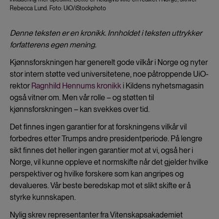
Rebecca Lund. Foto: UiO/iStockphoto
Denne teksten er en kronikk. Inn­holdet i teksten uttrykker
forfatterens egen mening.
Kjønnsforskningen har generelt gode vilkår i Norge og nyter
stor intern støtte ved universitetene, noe påtroppende UiO-
rektor
Ragnhild Hennums kronikk
i Kildens nyhetsmagasin
også vitner om. Men vår rolle – og støtten til
kjønnsforskningen – kan svekkes over tid.
Det finnes ingen garantier for at forskningens vilkår vil
forbedres etter Trumps andre presidentperiode. På lengre
sikt finnes det heller ingen garantier mot at vi, også her i
Norge, vil kunne oppleve et normskifte når det gjelder hvilke
perspektiver og hvilke forskere som kan angripes og
devalueres. Vår beste beredskap mot et slikt skifte er å
styrke kunnskapen.
Nylig skrev representanter fra Vitenskapsakademiet