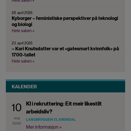
Hele saken »
28. april 2026
Kyborger – feministiske perspektiver på teknologi
og biologi
Hele saken »
23. april 2026
– Kari Knutsdatter var et «gatesmart kvinnfolk» på
1700-tallet
Hele saken »
KALENDER
KI i rekruttering: Eit meir likestilt
10
arbeidsliv?
aug
LANGBRYGGEN 13, ARENDAL
2026
Mer informasjon »