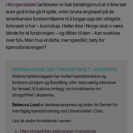
i
Morgenbladet
(artikkelen er bak betalingsmur) at vi ikke bør
la en god krise gå til spille, «men bruke angrepet på de
amerikanske forskermiljøene til å bygge opp det viktigste
forsvaret vi har – kunnskap. Heller ikke i Norge skal vi være
blinde for at forskningen – og tilliten til den – kan svekkes
over tid». Men hva vil dette, mer spesifikt, bety for
kjønnsforskningen?
KRONIKKSERIE OM YTRINGSFRIHET I AKADEMIA:
Kildens nyhetsmagasin har invitert kjønnsforskere og
forskere på kjønn og likestilling, eller med særlig interesse
for temaet, til å skrive innlegg i en kronikkserie om
ytringsfrihet i akademia.
Rebecca Lund
er førsteamanuensis og leder for Senter for
tverrfaglig kjønnsforskning ved Universitetet i Oslo.
Les de andre kronikkene i serien:
Uten ytringsfrihet undergraver vi akademia