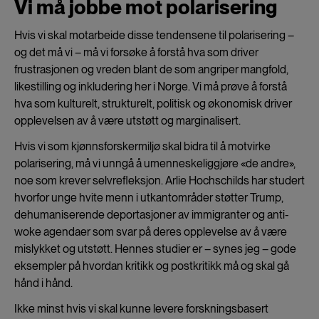
Vi må jobbe mot polarisering
Hvis vi skal motarbeide disse tendensene til polarisering –
og det må vi – må vi forsøke å forstå hva som driver
frustrasjonen og vreden blant de som angriper mangfold,
likestilling og inkludering her i Norge. Vi må prøve å forstå
hva som kulturelt, strukturelt, politisk og økonomisk driver
opplevelsen av å være utstøtt og marginalisert.
Hvis vi som kjønnsforskermiljø skal bidra til å motvirke
polarisering, må vi unngå å umenneskeliggjøre «de andre»,
noe som krever selvrefleksjon. Arlie Hochschilds har studert
hvorfor unge hvite menn i utkantområder støtter Trump,
dehumaniserende deportasjoner av immigranter og anti-
woke agendaer som svar på deres opplevelse av å være
mislykket og utstøtt. Hennes studier er – synes jeg – gode
eksempler på hvordan kritikk og postkritikk må og skal gå
hånd i hånd.
Ikke minst hvis vi skal kunne levere forskningsbasert