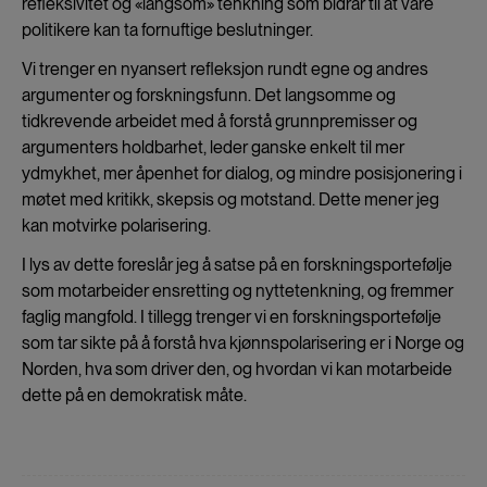
refleksivitet og «langsom» tenkning som bidrar til at våre
politikere kan ta fornuftige beslutninger.
Vi trenger en nyansert refleksjon rundt egne og andres
argumenter og forskningsfunn. Det langsomme og
tidkrevende arbeidet med å forstå grunnpremisser og
argumenters holdbarhet, leder ganske enkelt til mer
ydmykhet, mer åpenhet for dialog, og mindre posisjonering i
møtet med kritikk, skepsis og motstand. Dette mener jeg
kan motvirke polarisering.
I lys av dette foreslår jeg å satse på en forskningsportefølje
som motarbeider ensretting og nyttetenkning, og fremmer
faglig mangfold. I tillegg trenger vi en forskningsportefølje
som tar sikte på å forstå hva kjønnspolarisering er i Norge og
Norden, hva som driver den, og hvordan vi kan motarbeide
dette på en demokratisk måte.