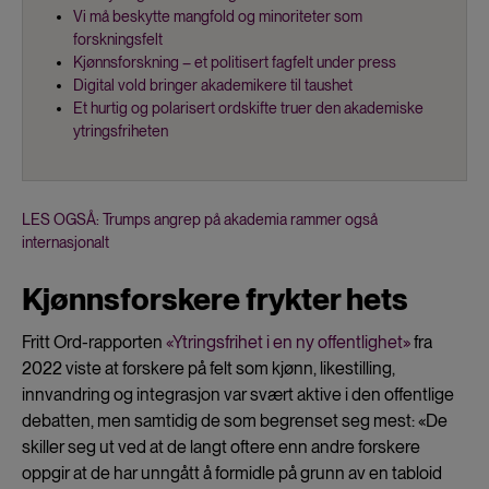
Vi må beskytte mangfold og minoriteter som
forskningsfelt
Kjønnsforskning – et politisert fagfelt under press
Digital vold bringer akademikere til taushet
Et hurtig og polarisert ordskifte truer den akademiske
ytringsfriheten
LES OGSÅ: Trumps angrep på akademia rammer også
internasjonalt
Kjønnsforskere frykter hets
Fritt Ord-rapporten
«Ytringsfrihet i en ny offentlighet»
fra
2022 viste at forskere på felt som kjønn, likestilling,
innvandring og integrasjon var svært aktive i den offentlige
debatten, men samtidig de som begrenset seg mest: «De
skiller seg ut ved at de langt oftere enn andre forskere
oppgir at de har unngått å formidle på grunn av en tabloid