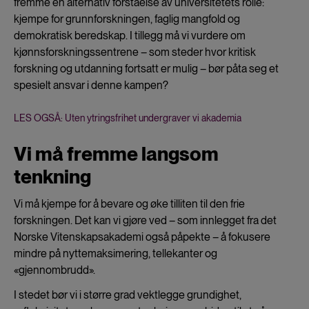
fremme en alternativ forståelse av universitetets rolle:
kjempe for grunnforskningen, faglig mangfold og
demokratisk beredskap. I tillegg må vi vurdere om
kjønnsforskningssentrene – som steder hvor kritisk
forskning og utdanning fortsatt er mulig – bør påta seg et
spesielt ansvar i denne kampen?
LES OGSÅ: Uten ytringsfrihet undergraver vi akademia
Vi må fremme langsom
tenkning
Vi må kjempe for å bevare og øke tilliten til den frie
forskningen. Det kan vi gjøre ved – som innlegget fra det
Norske Vitenskapsakademi også påpekte – å fokusere
mindre på nyttemaksimering, tellekanter og
«gjennombrudd».
I stedet bør vi i større grad vektlegge grundighet,