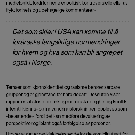
medielogikk, fordi funnene er politisk kontroversielle eller av
frykt for hets og ubehagelige kommentarer».
Det som skjer i USA kan komme til å
forårsake langsiktige normendringer
for hvem og hva som kan bli angrepet
også i Norge.
Temaer som kjønnsidentitet og rasisme berører sårbare
grupper og er gjenstand for hard debatt. Dessuten viser
rapporten at stor teoretisk og metodisk uenighet og konflikt
internt
i kjønns- og innvandringsforskningen oppleves som
«belastende» fordi det kan medføre devaluering av
perspektiver og iblant også forfølgelse av personer.
Utover at det er psykisk belastende for de som blir utsatt for